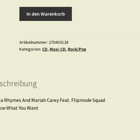
Busta
In den Warenkorb
Rhymes
And
Mariah
Carey
Artikelnummer:
270433128
Kategorien:
CD
,
Maxi-CD
,
Rock/Pop
Feat.
Flipmode
Squad
•
I
schreibung
Know
What
a Rhymes And Mariah Carey Feat. Flipmode Squad
You
now What You Want
Want
Menge