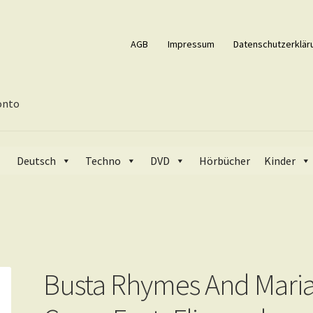
AGB
Impressum
Datenschutzerklär
onto
s And Mariah Carey Feat. Flipmode Squad • I Know What You Want
Deutsch
Techno
DVD
Hörbücher
Kinder
Busta Rhymes And Mari