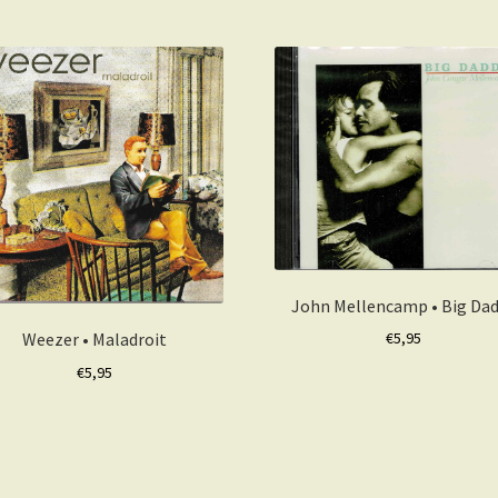
John Mellencamp • Big Da
Weezer • Maladroit
€
5,95
€
5,95