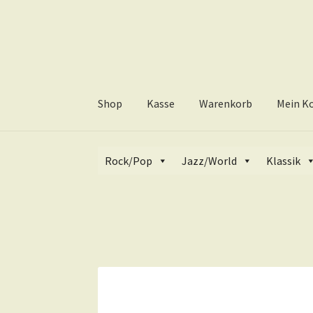
Zur
Zum
Navigation
Inhalt
springen
springen
Shop
Kasse
Warenkorb
Mein K
Start
Rock/Pop
CD
Maxi-CD
Busta Rhyme
Rock/Pop
Jazz/World
Klassik