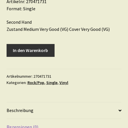
Artikelnr: 270471731
Format: Single
Second Hand
Zustand Medium Very Good (VG) Cover Very Good (VG)
El
In den Warenkorb
Chico
•
Bonita
Menge
Artikelnummer:
270471731
Kategorien:
Rock/Pop
,
Single
,
Vinyl
Beschreibung
Rezensionen (0)