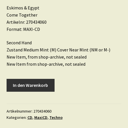
Eskimos & Egypt
Come Together
Artikelnr: 270434060
Format: MAXI-CD
Second Hand
Zustand Medium Mint (M) Cover Near Mint (NM or M-)
New Item, from shop-archive, not sealed
New Item from shop-archive, not sealed
Eskimos
In den Warenkorb
&
Egypt
•
Come
Artikelnummer:
270434060
Kategorien:
CD
,
MaxiCD
,
Techno
Together
Menge