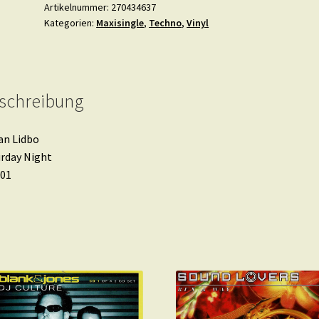
Night
Artikelnummer:
270434637
Kategorien:
Maxisingle
,
Techno
,
Vinyl
Menge
schreibung
an Lidbo
rday Night
001