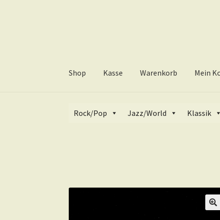
Zur
Zum
Navigation
Inhalt
springen
springen
Shop
Kasse
Warenkorb
Mein K
Start
Techno
Vinyl
Maxisingle
Hakan Lidb
Rock/Pop
Jazz/World
Klassik