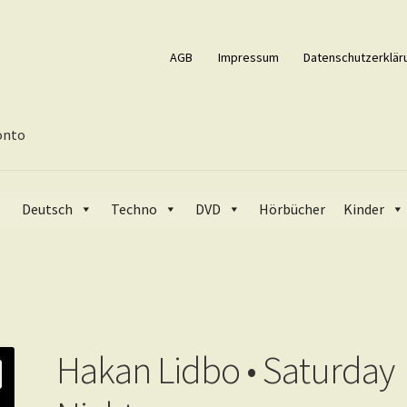
AGB
Impressum
Datenschutzerklär
onto
o • Saturday Night
Deutsch
Techno
DVD
Hörbücher
Kinder
Hakan Lidbo • Saturday