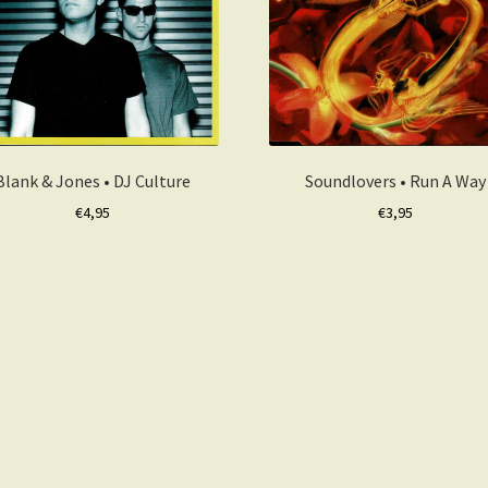
Blank & Jones • DJ Culture
Soundlovers • Run A Way
€
4,95
€
3,95