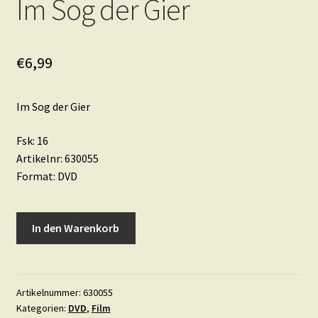
Im Sog der Gier
€
6,99
Im Sog der Gier
Fsk: 16
Artikelnr: 630055
Format: DVD
Im
In den Warenkorb
Sog
der
Gier
Menge
Artikelnummer:
630055
Kategorien:
DVD
,
Film