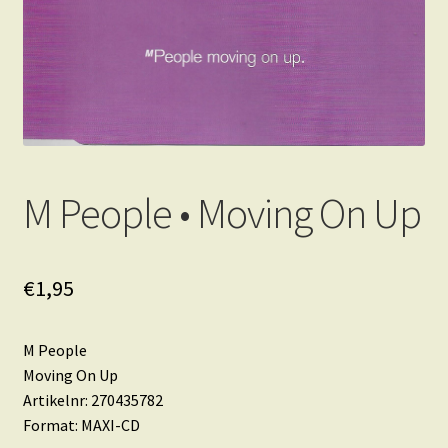
M People • Moving On Up
€
1,95
M People
Moving On Up
Artikelnr: 270435782
Format: MAXI-CD