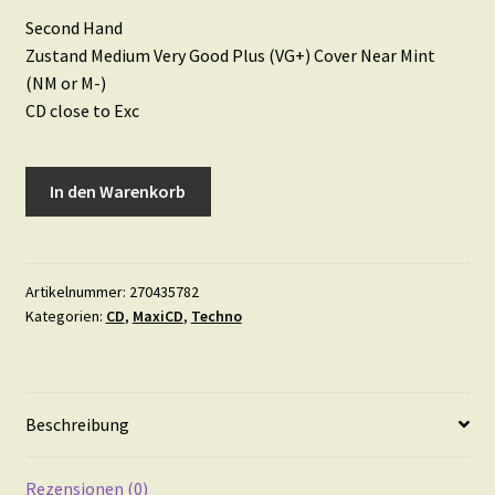
Second Hand
Zustand Medium Very Good Plus (VG+) Cover Near Mint
(NM or M-)
CD close to Exc
M
In den Warenkorb
People
•
Moving
On
Artikelnummer:
270435782
Kategorien:
CD
,
MaxiCD
,
Techno
Up
Menge
Beschreibung
Rezensionen (0)