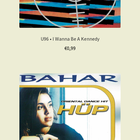
U96 • I Wanna Be A Kennedy
€
0,99