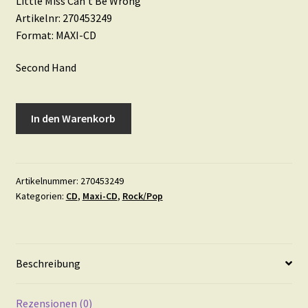
Little Miss Can’t Be Wrong
Artikelnr: 270453249
Format: MAXI-CD
Second Hand
Spin
In den Warenkorb
Doctors
•
Little
Miss
Artikelnummer:
270453249
Kategorien:
CD
,
Maxi-CD
,
Rock/Pop
Can't
Be
Wrong
Menge
Beschreibung
Rezensionen (0)