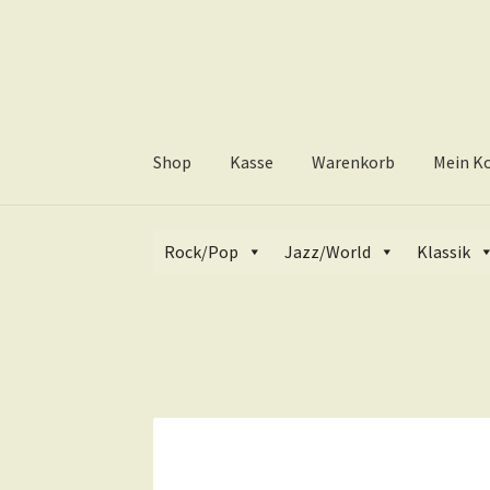
Zur
Zum
Navigation
Inhalt
springen
springen
Shop
Kasse
Warenkorb
Mein K
Start
Rock/Pop
Vinyl
LP
Styx • Crystal Ba
Rock/Pop
Jazz/World
Klassik