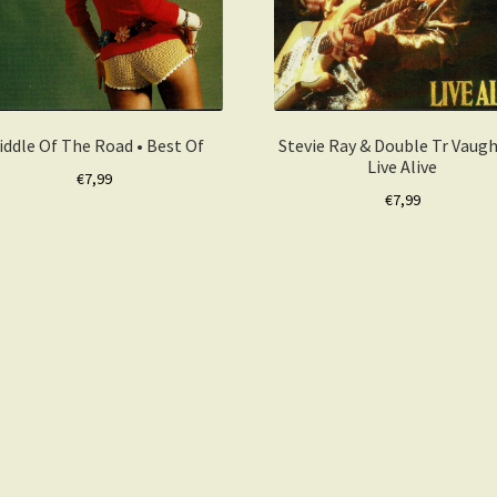
iddle Of The Road • Best Of
Stevie Ray & Double Tr Vaugh
Live Alive
€
7,99
€
7,99