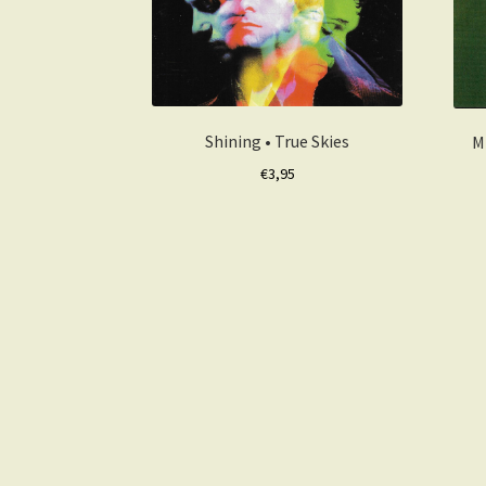
Shining • True Skies
M
€
3,95