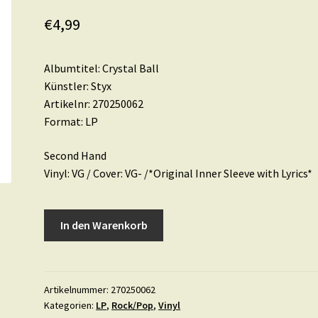
€
4,99
Albumtitel: Crystal Ball
Künstler: Styx
Artikelnr: 270250062
Format: LP
Second Hand
Vinyl: VG / Cover: VG- /*Original Inner Sleeve with Lyrics*
Styx
In den Warenkorb
•
Crystal
Ball
Menge
Artikelnummer:
270250062
Kategorien:
LP
,
Rock/Pop
,
Vinyl