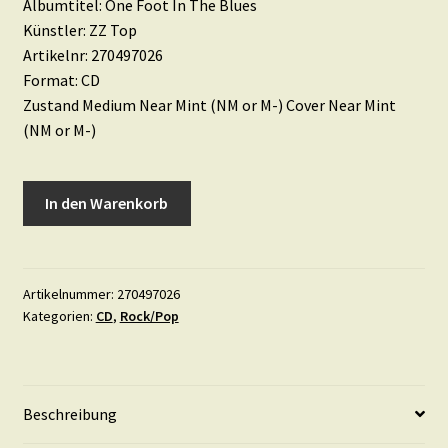
Albumtitel: One Foot In The Blues
Künstler: ZZ Top
Artikelnr: 270497026
Format: CD
Zustand Medium Near Mint (NM or M-) Cover Near Mint
(NM or M-)
ZZ
In den Warenkorb
Top
•
One
Foot
Artikelnummer:
270497026
Kategorien:
CD
,
Rock/Pop
In
The
Blues
Menge
Beschreibung