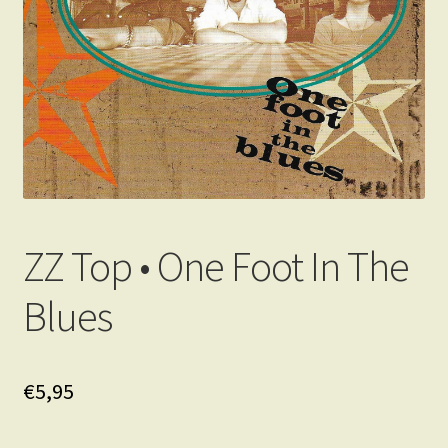
ZZ Top • One Foot In The
Blues
€
5,95